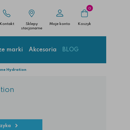
0
Kontakt
Sklepy
Moje konto
Koszyk
stacjonarne
ze marki
Akcesoria
BLOG
ane Hydration
tion
szyka