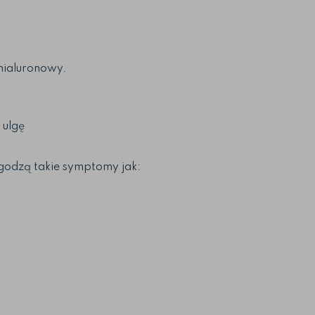
hialuronowy.
 ulgę
godzą takie symptomy jak: