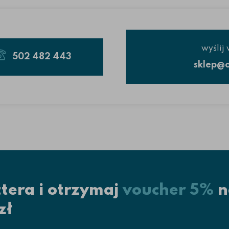
wyślij
502 482 443
sklep@o
ttera i otrzymaj
voucher 5%
n
zł