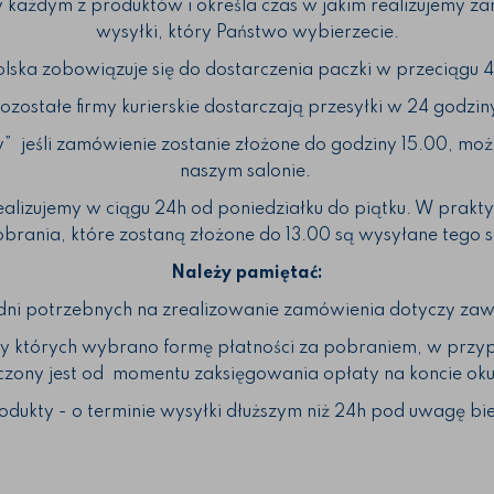
y każdym z produktów i określa czas w jakim realizujemy z
wysyłki, który Państwo wybierzecie.
olska zobowiązuje się do dostarczenia paczki w przeciągu 4
ozostałe firmy kurierskie dostarczają przesyłki w 24 godzin
” jeśli zamówienie zostanie złożone do godziny 15.00, mo
naszym salonie.
izujemy w ciągu 24h od poniedziałku do piątku. W praktyc
obrania, które zostaną złożone do 13.00 są wysyłane tego 
Należy pamiętać:
dni potrzebnych na zrealizowanie zamówienia dotyczy zaw
zy których wybrano formę płatności za pobraniem, w przyp
liczony jest od momentu zaksięgowania opłaty na koncie ok
odukty - o terminie wysyłki dłuższym niż 24h pod uwagę bie