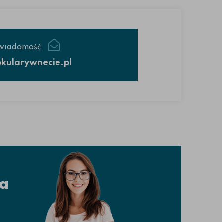
 wiadomość
kularywnecie.pl
a