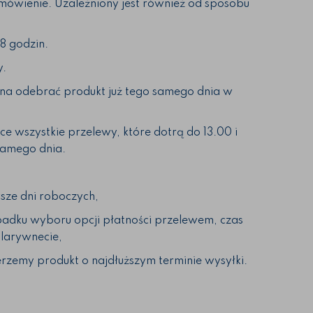
amówienie. Uzależniony jest również od sposobu
8 godzin.
y.
żna odebrać produkt już tego samego dnia w
e wszystkie przelewy, które dotrą do 13.00 i
samego dnia.
sze dni roboczych,
adku wyboru opcji płatności przelewem, czas
ularywnecie,
rzemy produkt o najdłuższym terminie wysyłki.