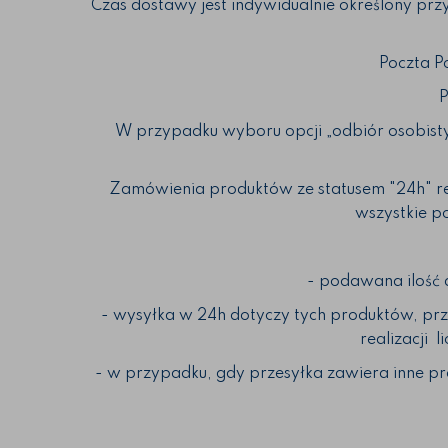
Czas dostawy jest indywidualnie określony prz
Poczta P
P
W przypadku wyboru opcji „odbiór osobisty
Zamówienia produktów ze statusem "24h" real
wszystkie p
- podawana ilość 
- wysyłka w 24h dotyczy tych produktów, pr
realizacji 
- w przypadku, gdy przesyłka zawiera inne pr