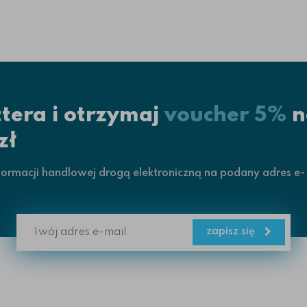
ttera i otrzymaj
voucher 5%
n
zł
rmacji handlowej drogą elektroniczną na podany adres e-
zapisz się