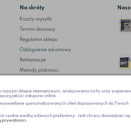
Na skróty
Nasze
Koszty wysyłki
Termin dostawy
Regulamin sklepu
Odstąpienie od umowy
Reklamacjie
Metody płatności
 naszym sklepie internetowym, analizowania ruchu oraz wspierani
epszą jakość zakupów online.
a wyświetlanie spersonalizowanych ofert dopasowanych do Twoich
 cookie wedłuj własnych preferencji. Jeśli chcesz dowiedzieć się
necie.pl
ą prywatności.