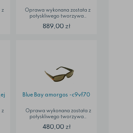
Oprawa wykonana została z
połyskliwego tworzywa
i
sztucznego oraz z metalu. Front
889,00
zł
jest metalowy, ciemnosrebrny.
wa
Przy zetknięciu z zausznikiem
wo
Umieszczono prostokąt, na
-
którego brzegach znajdują się
co
ciemnoszare kryształki a w
. W
środku umieszczono logo
u z
producenta. Zauszniki są
wykonane z tworzywa
sztucznego – mają
a
nierównomierne, liniowe wzory –
czarny i...
ej
Blue Bay amorgos -c9vf70
Oprawa wykonana została z
połyskliwego tworzywa
są
sztucznego. Front i zauszniki
480,00
zł
z
wykonane zostały z