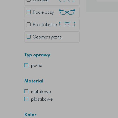
Owalne
opra
klasyc
mos
Kocie oczy
umieszc
elem
Prostokątne
zau
umieszc
Geometryczne
z naz
posiad
Typ oprawy
pełne
Materiał
metalowe
plastikowe
Kolor