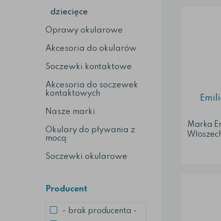
dziecięce
Oprawy okularowe
Akcesoria do okularów
Soczewki kontaktowe
Akcesoria do soczewek
kontaktowych
Emili
Nasze marki
Marka Em
Okulary do pływania z
Włoszech
mocą
Okulary 
inspirac
Soczewki okularowe
archi
kolorów 
Okula
Producent
został
jakoś
- brak producenta -
op