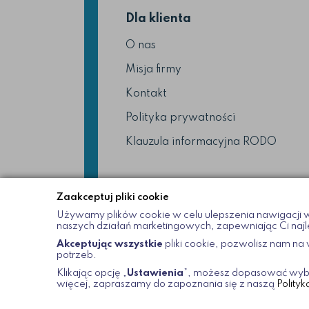
Dla klienta
O nas
Misja firmy
Kontakt
Polityka prywatności
Klauzula informacyjna RODO
Zaakceptuj pliki cookie
Używamy plików cookie w celu ulepszenia nawigacji w
naszych działań marketingowych, zapewniając Ci najl
Akceptując wszystkie
pliki cookie, pozwolisz nam n
potrzeb.
Klikając opcję „
Ustawienia
”, możesz dopasować wybór
2021 © / Wszelkie Prawa Zastrzeżone
okularyw
więcej, zapraszamy do zapoznania się z naszą
Polityk