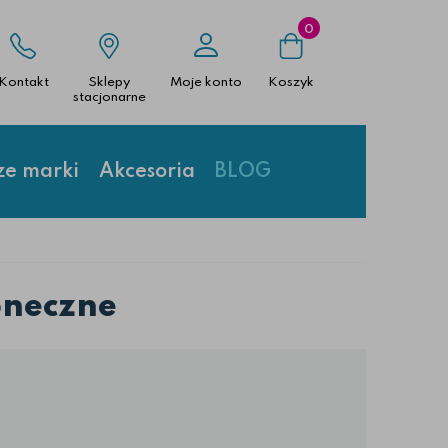
0
Kontakt
Sklepy
Moje konto
Koszyk
stacjonarne
ze marki
Akcesoria
BLOG
oneczne