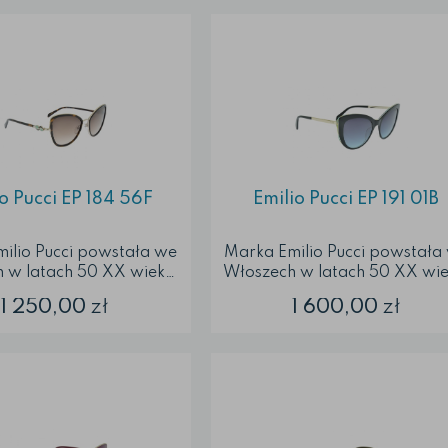
o Pucci EP 184 56F
Emilio Pucci EP 191 01B
ilio Pucci powstała we
Marka Emilio Pucci powstała
 w latach 50 XX wieku.
Włoszech w latach 50 XX wie
Emilio Pucci powstały z
Okulary Emilio Pucci powstał
1 250,00
zł
1 600,00
zł
ji Morzem Śródziemnym,
inspiracji Morzem Śródziemn
tekturą oraz pełnymi
architekturą oraz pełnymi
egzotycznymi kulturami.
kolorów egzotycznymi kultura
ry przeciwsłoneczne
Okulary przeciwsłoneczne
y wykonane z wysokiej
zostały wykonane z wysokie
ci materiałów. Front
jakości materiałów. Front
rawy okularowej
oprawy okularowej