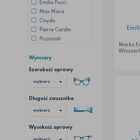
z
Emilio Pucci
now
Max Mara
orygina
Oxydo
Emili
Pierre Cardin
Pozostali
Marka Em
Włoszech
Okulary 
Wymiary
inspirac
Szerokość oprawy
archi
kolorów 
Okula
został
jakości
Długość zausznika
fron
z
now
orygin
Wysokość oprawy