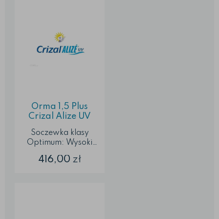
Łatwe w czyszczeniu,
odporne na smugi i
kurz, hydrofobowa
Super przejrzyste
widzenie ...
Orma 1,5 Plus
Crizal Alize UV
Soczewka klasy
Optimum: Wysoki
standard jakości
416,00
zł
Standardowa
grubość soczewki
Wykonane z trwałego
materiału, ochrona
przed zarysowaniami
Najlepsza ochrona