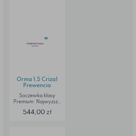
normom Soczewki
cieńsze, lżejsze i
bardziej wytrzymałe
od standardowych
Gwarantują
przejrzyste widzenie
...
Orma 1,5 Crizal
Prewencia
Soczewka klasy
Premium: Najwyższa
jakość Wykonane z
544,00
zł
trwałego materiału,
ochrona przed
zarysowaniami
Ochrona przed UVA i