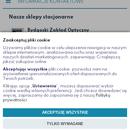
INFORMACJE KONTAKTOWE
Nasze sklepy stacjonarne
Bydgoski Zakład Optyczny
ul. Gdańska II
Zaakceptuj pliki cookie
Bydgoszcz
Używamy plików cookie w celu ulepszenia nawigacji w naszym
52 322 19 51
sklepie internetowym, analizowania ruchu oraz wspierania
naszych działań marketingowych, zapewniając Ci najlepszą
jakość zakupów online.
Bydgoski Zakład Optyczny
Akceptując wszystkie
pliki cookie, pozwolisz nam na
wyświetlanie spersonalizowanych ofert dopasowanych do
ul. Dworcowa 12
Twoich potrzeb.
Bydgoszcz
Klikając opcję „
Ustawienia
”, możesz dopasować wybór
52 366 08 45
cookie wedłuj własnych preferencji. Jeśli chcesz dowiedzieć się
więcej, zapraszamy do zapoznania się z naszą
Polityką
prywatności.
www.optykzuchowscy.pl
AKCEPTUJĘ WSZYSTKIE
TYLKO WYMAGANE
2021 © / Wszelkie Prawa Zastrzeżone
okularywnecie.pl