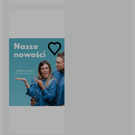
bardziej wytrzymałe
od standardowych
Wykonane z trwałego
materiału, ochrona
przed zarysowaniami
Ochrona przed UVA i
UVB Łatwe
czyszczenie, odporna
na smugi i kurz
Przejrzyste widzenie
...