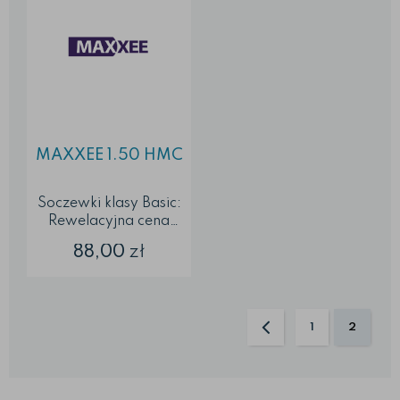
przed światłem UV
Są łatwe w
czyszczeniu
Gwarantują
przejrzyste widzenie
...
MAXXEE 1.50 HMC
Soczewki klasy Basic:
Rewelacyjna cena
Standard jakości
88,00
zł
odpowiadający
wszystkim
obowiązującym
normom ...
1
2