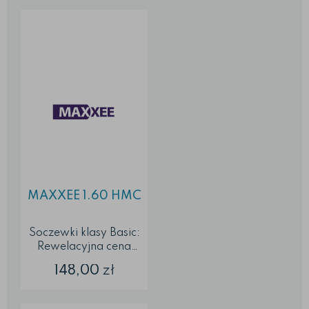
MAXXEE 1.60 HMC
Soczewki klasy Basic:
Rewelacyjna cena
Standard jakości
148,00
zł
odpowiadający
wszystkim
obowiązującym