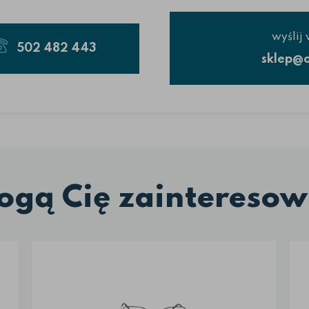
wyślij
502 482 443
sklep@o
ogą Cię zainteresow