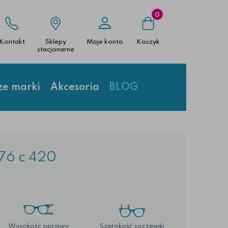
0
Kontakt
Sklepy
Moje konto
Koszyk
stacjonarne
ze marki
Akcesoria
BLOG
0
76 c 420
Wysokość oprawy
Szerokość soczewki