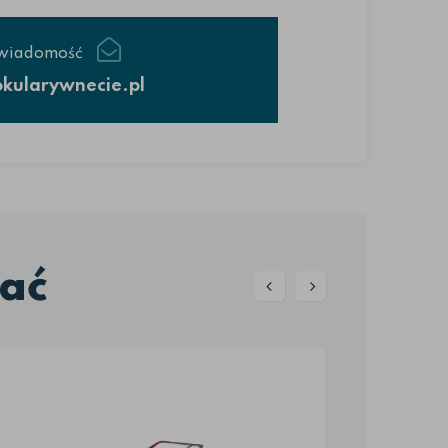
 wiadomość
kularywnecie.pl
ać