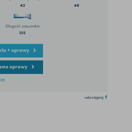
43
48
Długość zausznika
135
kła + oprawy
same oprawy
in
udostępnij