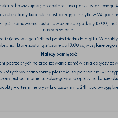
olska zobowiązuje się do dostarczenia paczki w przeciągu 4
ozostałe firmy kurierskie dostarczają przesyłki w 24 godzin
” jeśli zamówienie zostanie złożone do godziny 15.00, mo
naszym salonie.
izujemy w ciągu 24h od poniedziałku do piątku. W praktyc
obrania, które zostaną złożone do 13.00 są wysyłane tego 
Należy pamiętać:
dni potrzebnych na zrealizowanie zamówienia dotyczy zaw
zy których wybrano formę płatności za pobraniem, w przyp
liczony jest od momentu zaksięgowania opłaty na koncie ok
odukty - o terminie wysyłki dłuższym niż 24h pod uwagę bie