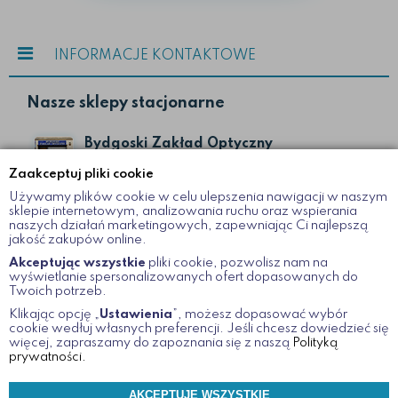
INFORMACJE KONTAKTOWE
Nasze sklepy stacjonarne
Bydgoski Zakład Optyczny
ul. Gdańska II
Zaakceptuj pliki cookie
Bydgoszcz
Używamy plików cookie w celu ulepszenia nawigacji w naszym
52 322 19 51
sklepie internetowym, analizowania ruchu oraz wspierania
naszych działań marketingowych, zapewniając Ci najlepszą
jakość zakupów online.
Bydgoski Zakład Optyczny
Akceptując wszystkie
pliki cookie, pozwolisz nam na
wyświetlanie spersonalizowanych ofert dopasowanych do
ul. Dworcowa 12
Twoich potrzeb.
Bydgoszcz
Klikając opcję „
Ustawienia
”, możesz dopasować wybór
52 366 08 45
cookie wedłuj własnych preferencji. Jeśli chcesz dowiedzieć się
więcej, zapraszamy do zapoznania się z naszą
Polityką
prywatności.
www.optykzuchowscy.pl
AKCEPTUJĘ WSZYSTKIE