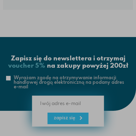
tworzywa.
Zewnętrzna warstwa
frontu to połączenie
karmelowego brązu
z kolorem jasno
kremowym o
perłowym poblasku.
Barwy te przenikają
się wzajemnie w
postaci
Zapisz się do newslettera i otrzymaj
nieregularnych smug.
voucher 5%
na zakupy powyżej 200zł
Środkowa warstwa
jest biała, a od
Wyrażam zgodę na otrzymywanie informacji
wewnątrz front jest
handlowej drogą elektroniczną na podany adres
e-mail
transparentny
jednolicie ciemno
karmelowy....
zapisz się