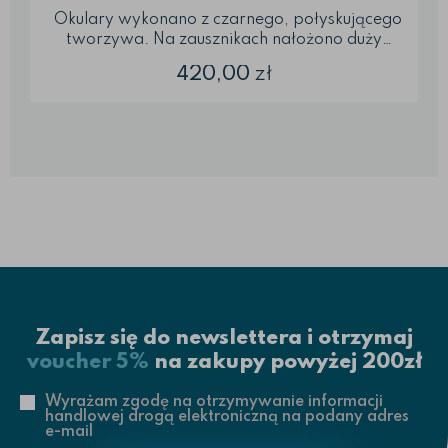
Okulary wykonano z czarnego, połyskującego
tworzywa. Na zausznikach nałożono duży
błyszczący kryształ w metalowej srebrnej
420,00
zł
oprawie, który jest najważniejszym akcentem tej
oprawy i decyduje o jej ekstrawaganckim
charakterze. Okulary wykonano z materiałów
antyalergicznych. Do tego typu oprawy możemy
zamontować każdy rodzaj soczewek. Oprawki
są w k...
Zapisz się do newslettera i otrzymaj
voucher 5%
na zakupy powyżej 200zł
Wyrażam zgodę na otrzymywanie informacji
handlowej drogą elektroniczną na podany adres
e-mail