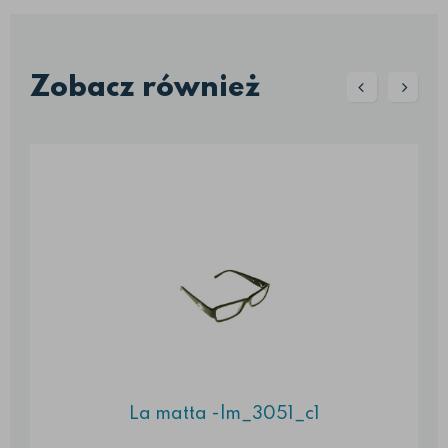
Zobacz również
La matta -lm_3051_c1