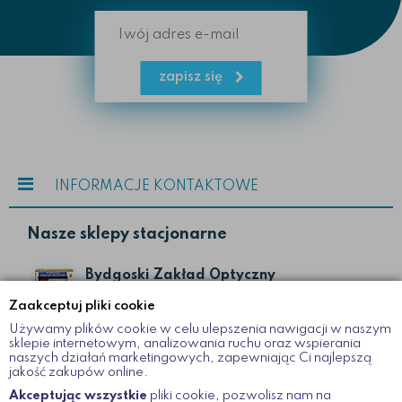
zapisz się
INFORMACJE KONTAKTOWE
Nasze sklepy stacjonarne
Bydgoski Zakład Optyczny
ul. Gdańska II
Zaakceptuj pliki cookie
Bydgoszcz
Używamy plików cookie w celu ulepszenia nawigacji w naszym
52 322 19 51
sklepie internetowym, analizowania ruchu oraz wspierania
naszych działań marketingowych, zapewniając Ci najlepszą
jakość zakupów online.
Bydgoski Zakład Optyczny
Akceptując wszystkie
pliki cookie, pozwolisz nam na