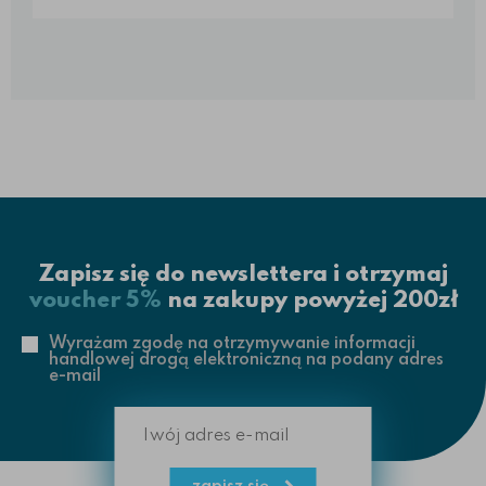
ozdobne akcenty w kolorze jasnego oraz
ciemnego brązu. Zausznik również jest w kolorze
czarnym. Okulary wykonano z materiałów
antyalergicznych. Do tego typu oprawy możemy
zamontować każ...
Zapisz się do newslettera i otrzymaj
voucher 5%
na zakupy powyżej 200zł
Wyrażam zgodę na otrzymywanie informacji
handlowej drogą elektroniczną na podany adres
e-mail