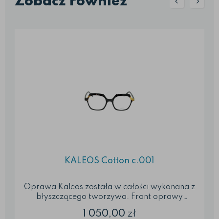
Zobacz również
KALEOS Cotton c.001
Oprawa Kaleos została w całości wykonana z
błyszczącego tworzywa. Front oprawy
zaprojektowany jest w kolorze czarnym, po
1 050,00
zł
bokach frontu w górnej jego części umieszczono