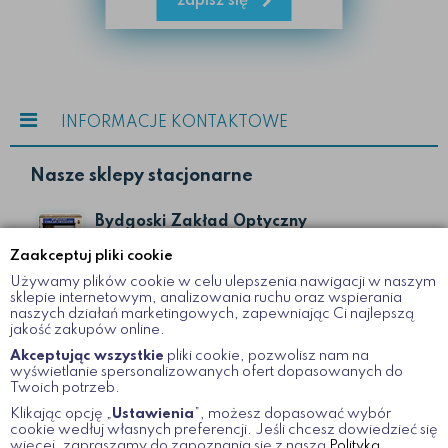
zapisz się
INFORMACJE KONTAKTOWE
Nasze sklepy stacjonarne
Bydgoski Zakład Optyczny
ul. Gdańska II
Zaakceptuj pliki cookie
Bydgoszcz
Używamy plików cookie w celu ulepszenia nawigacji w naszym
52 322 19 51
sklepie internetowym, analizowania ruchu oraz wspierania
naszych działań marketingowych, zapewniając Ci najlepszą
jakość zakupów online.
Bydgoski Zakład Optyczny
Akceptując wszystkie
pliki cookie, pozwolisz nam na
wyświetlanie spersonalizowanych ofert dopasowanych do
ul. Dworcowa 12
Twoich potrzeb.
Bydgoszcz
Klikając opcję „
Ustawienia
”, możesz dopasować wybór
52 366 08 45
cookie wedłuj własnych preferencji. Jeśli chcesz dowiedzieć się
więcej, zapraszamy do zapoznania się z naszą
Polityką