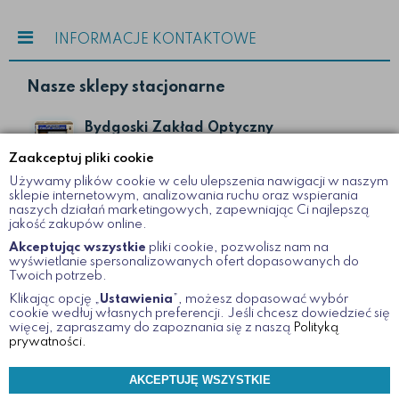
INFORMACJE KONTAKTOWE
Nasze sklepy stacjonarne
Bydgoski Zakład Optyczny
ul. Gdańska II
Zaakceptuj pliki cookie
Bydgoszcz
Używamy plików cookie w celu ulepszenia nawigacji w naszym
52 322 19 51
sklepie internetowym, analizowania ruchu oraz wspierania
naszych działań marketingowych, zapewniając Ci najlepszą
jakość zakupów online.
Bydgoski Zakład Optyczny
Akceptując wszystkie
pliki cookie, pozwolisz nam na
wyświetlanie spersonalizowanych ofert dopasowanych do
ul. Dworcowa 12
Twoich potrzeb.
Bydgoszcz
Klikając opcję „
Ustawienia
”, możesz dopasować wybór
52 366 08 45
cookie wedłuj własnych preferencji. Jeśli chcesz dowiedzieć się
więcej, zapraszamy do zapoznania się z naszą
Polityką
prywatności.
www.optykzuchowscy.pl
AKCEPTUJĘ WSZYSTKIE