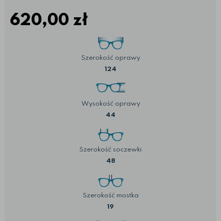
620,00
zł
Szerokość oprawy
124
Wysokość oprawy
44
Szerokość soczewki
48
Szerokość mostka
19