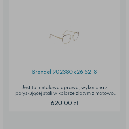
Brendel 902380 c26 52 18
Jest to metalowa oprawa, wykonana z
połyskującej stali w kolorze złotym z matowo
brązowymi dodatkami. Na froncie w
620,00
zł
zewnętrznych krawędziach soczewek dodano
matowe akcenty zaznaczające w ciekawy
sposób zarys soczewk. W kolorze matowo
złotym wykonano zewnętrzna część zauszników.
...